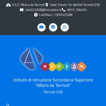
contenuto
I.I.S.S. Alfano da Termoli
Viale Trieste 10, 86039 Termoli (CB)
cbis022008@istruzione.it
0875 706493
Cod.Mecc.: CBIS022008
Istituto di Istruzione Secondaria Superiore
"Alfano da Termoli"
Termoli (CB)