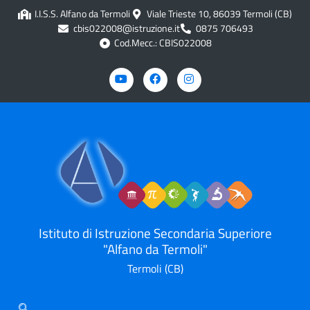
contenuto
I.I.S.S. Alfano da Termoli
Viale Trieste 10, 86039 Termoli (CB)
cbis022008@istruzione.it
0875 706493
Cod.Mecc.: CBIS022008
Istituto di Istruzione Secondaria Superiore
"Alfano da Termoli"
Termoli (CB)