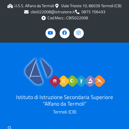
I.I.S.S. Alfano da Termoli
Viale Trieste 10, 86039 Termoli (CB)
cbis022008@istruzione.it
0875 706493
Cod.Mecc.: CBIS022008
Istituto di Istruzione Secondaria Superiore
"Alfano da Termoli"
Termoli (CB)