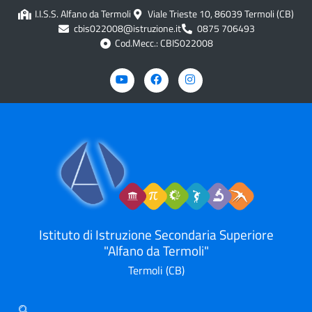
I.I.S.S. Alfano da Termoli
Viale Trieste 10, 86039 Termoli (CB)
cbis022008@istruzione.it
0875 706493
Cod.Mecc.: CBIS022008
Istituto di Istruzione Secondaria Superiore
"Alfano da Termoli"
Termoli (CB)