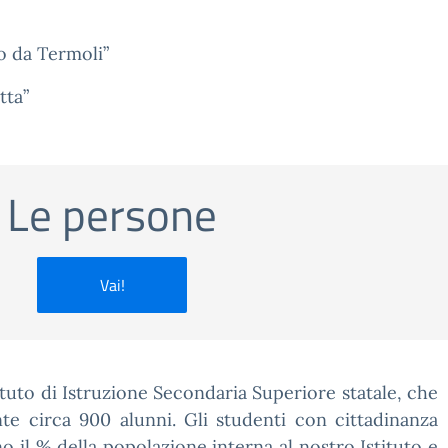
no da Termoli”
tta”
Le persone
Vai!
ituto di Istruzione Secondaria Superiore statale, che
te circa 900 alunni. Gli studenti con cittadinanza
o il % della popolazione interna al nostro Istituto e