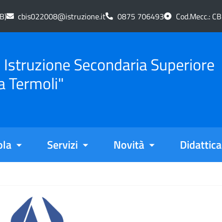
B)
cbis022008@istruzione.it
0875 706493
Cod.Mecc.: C
di Istruzione Secondaria Superiore
a Termoli"
ola
Servizi
Novità
Didattica