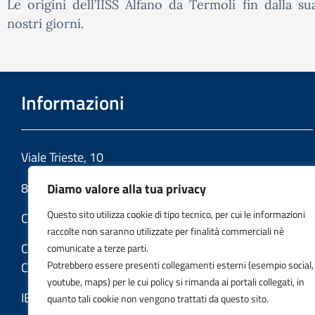
Le origini dell’IISS Alfano da Termoli fin dalla su
nostri giorni.
Informazioni
Viale Trieste, 10
86039 Termoli (CB)
Diamo valore alla tua privacy
Questo sito utilizza cookie di tipo tecnico, per cui le informazioni
Codice fiscale: 91049580706
raccolte non saranno utilizzate per finalità commerciali nè
Codice meccanografico:
comunicate a terze parti.
Potrebbero essere presenti collegamenti esterni (esempio social,
CBIS022008
youtube, maps) per le cui policy si rimanda ai portali collegati, in
IBAN: IT 07 G 3069 41133 100000046137
quanto tali cookie non vengono trattati da questo sito.