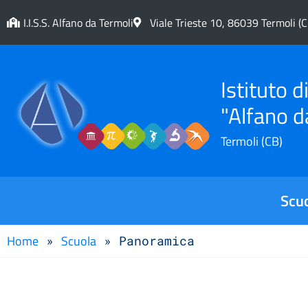
I.I.S.S. Alfano da Termoli
Viale Trieste 10, 86039 Termoli (C
Istituto 
"Alfano d
Termoli (CB)
Scu
Home
Scuola
»
»
Panoramica