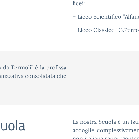
licei:
– Liceo Scientifico “Alfa
– Liceo Classico “G.Perro
o da Termoli” è la prof.ssa
ganizzativa consolidata che
cuola
La nostra Scuola è un Ist
accoglie complessivamen
non italiana rappresentan