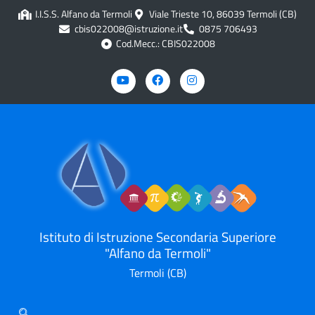
I.I.S.S. Alfano da Termoli
Viale Trieste 10, 86039 Termoli (CB)
cbis022008@istruzione.it
0875 706493
Cod.Mecc.: CBIS022008
Istituto di Istruzione Secondaria Superiore
"Alfano da Termoli"
Termoli (CB)