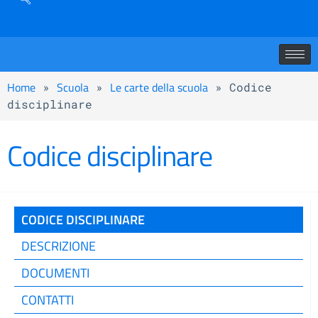
Home
Scuola
Le carte della scuola
»
»
»
Codice
disciplinare
Codice disciplinare
CODICE DISCIPLINARE
DESCRIZIONE
DOCUMENTI
CONTATTI