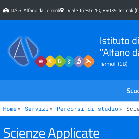
I.I.S.S. Alfano da Termoli
Viale Trieste 10, 86039 Termoli (C
Istituto 
"Alfano d
Termoli (CB)
Scu
Home
Servizi
Percorsi di studio
Sci
Scienze Applicate