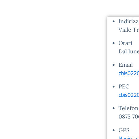
Indiriz
Viale T
Orari
Dal lune
Email
cbis0220
PEC
cbis0220
Telefon
0875 70
GPS
Naviga 