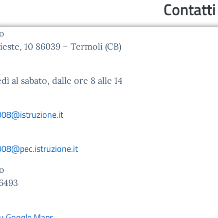
Contatti
zo
rieste, 10 86039 – Termoli (CB)
dì al sabato, dalle ore 8 alle 14
08@istruzione.it
08@pec.istruzione.it
o
6493
su Google Maps