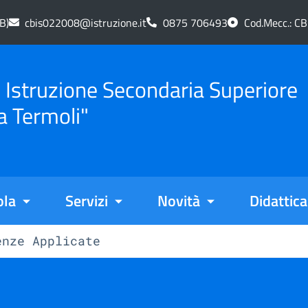
B)
cbis022008@istruzione.it
0875 706493
Cod.Mecc.: C
di Istruzione Secondaria Superiore
a Termoli"
ola
Servizi
Novità
Didattica
enze Applicate