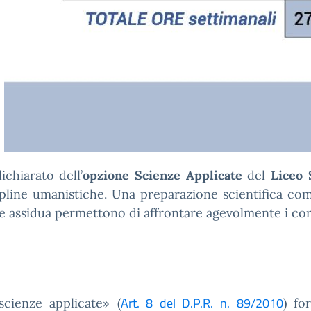
dichiarato dell’
opzione Scienze Applicate
del
Liceo 
ipline umanistiche. Una preparazione scientifica com
 assidua permettono di affrontare agevolmente i cors
Art. 8 del D.P.R. n. 89/2010
scienze applicate» (
) fo