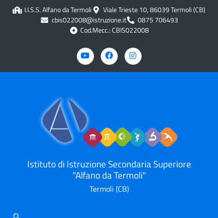
contenuto
I.I.S.S. Alfano da Termoli
Viale Trieste 10, 86039 Termoli (CB)
cbis022008@istruzione.it
0875 706493
Cod.Mecc.: CBIS022008
Istituto di Istruzione Secondaria Superiore
"Alfano da Termoli"
Termoli (CB)