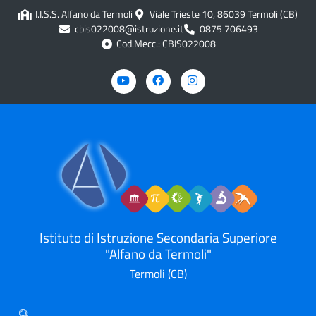
contenuto
I.I.S.S. Alfano da Termoli
Viale Trieste 10, 86039 Termoli (CB)
cbis022008@istruzione.it
0875 706493
Cod.Mecc.: CBIS022008
Istituto di Istruzione Secondaria Superiore
"Alfano da Termoli"
Termoli (CB)