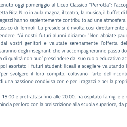
enuto oggi pomeriggio al Liceo Classico “Perrotta”: l’accog
etta Rita Niro in aula magna, il teatro, la musica, il buffet di
dai ragazzi hanno sapientemente contribuito ad una atmosfera d
ssico di Termoli. La preside si è rivolta così direttamente 
rendere: “Ai nostri futuri alunni diciamo: “Non abbiate paur
e dai vostri genitori e valutate serenamente l’offerta del
 saranno degli insegnanti che vi accompagneranno passo dopo
 di qualità non puo’ prescindere dal suo ruolo educativo acc
i esortato i futuri studenti liceali a scegliere valutando i
per svolgere il loro compito, coltivano l’arte dell’inco
 di una passione condivisa con e per i ragazzi e per la propr
le 15.00 e protrattasi fino alle 20.00, ha ospitato famiglie e
ncia per loro con la preiscrizione alla scuola superiore, da p