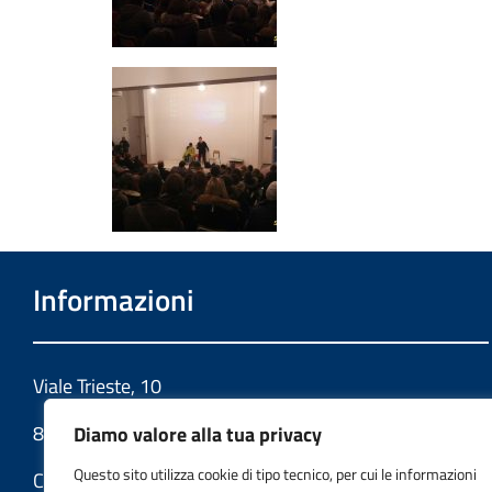
Informazioni
Viale Trieste, 10
86039 Termoli (CB)
Diamo valore alla tua privacy
Questo sito utilizza cookie di tipo tecnico, per cui le informazioni
Codice fiscale: 91049580706