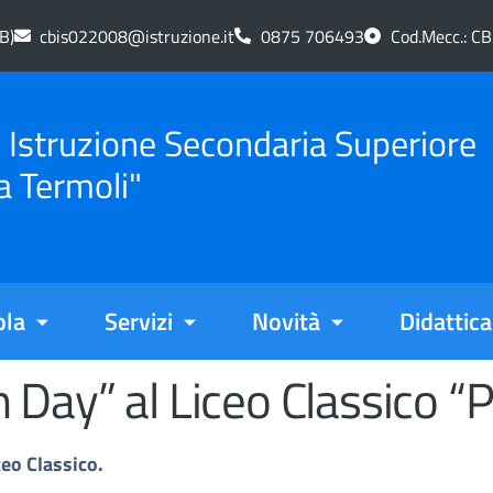
B)
cbis022008@istruzione.it
0875 706493
Cod.Mecc.: C
di Istruzione Secondaria Superiore
a Termoli"
ola
Servizi
Novità
Didattica
Day” al Liceo Classico “P
ceo Classico.