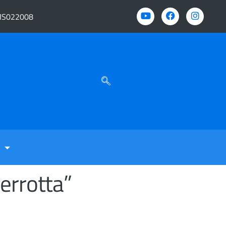
BIS022008
errotta”