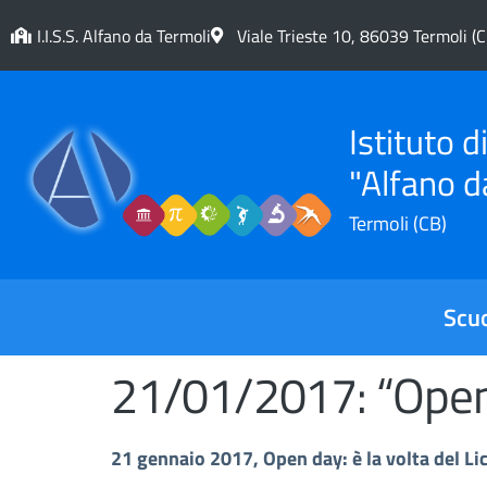
contenuto
I.I.S.S. Alfano da Termoli
Viale Trieste 10, 86039 Termoli (C
Istituto 
"Alfano d
Termoli (CB)
Scu
21/01/2017: “Open 
21 gennaio 2017, Open day: è la volta del Li