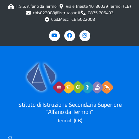
contenuto
I.I.S.S. Alfano da Termoli
Viale Trieste 10, 86039 Termoli (CB)
cbis022008@istruzione.it
0875 706493
Cod.Mecc.: CBIS022008
Istituto di Istruzione Secondaria Superiore
"Alfano da Termoli"
Termoli (CB)