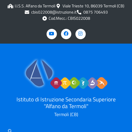
contenuto
I.I.S.S. Alfano da Termoli
Viale Trieste 10, 86039 Termoli (CB)
cbis022008@istruzione.it
0875 706493
Cod.Mecc.: CBIS022008
Istituto di Istruzione Secondaria Superiore
"Alfano da Termoli"
Termoli (CB)