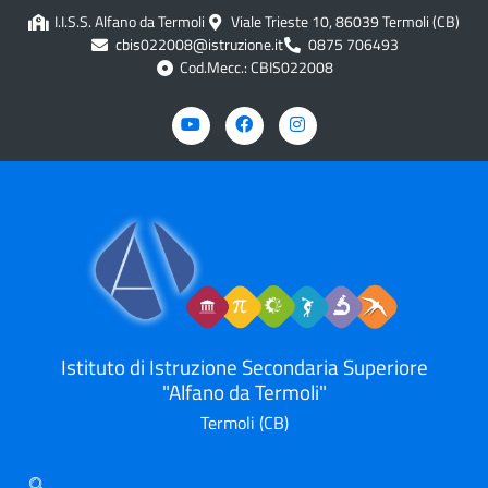
contenuto
I.I.S.S. Alfano da Termoli
Viale Trieste 10, 86039 Termoli (CB)
cbis022008@istruzione.it
0875 706493
Cod.Mecc.: CBIS022008
Istituto di Istruzione Secondaria Superiore
"Alfano da Termoli"
Termoli (CB)