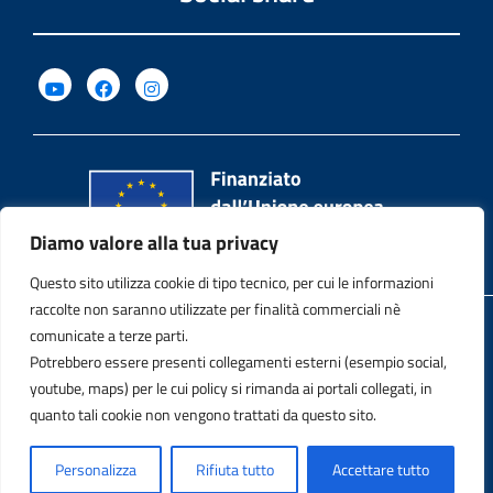
Diamo valore alla tua privacy
Questo sito utilizza cookie di tipo tecnico, per cui le informazioni
raccolte non saranno utilizzate per finalità commerciali nè
Privacy Policy
comunicate a terze parti.
Potrebbero essere presenti collegamenti esterni (esempio social,
Note legali
youtube, maps) per le cui policy si rimanda ai portali collegati, in
quanto tali cookie non vengono trattati da questo sito.
Contatti
Personalizza
Rifiuta tutto
Accettare tutto
Dichiarazione di accessibilità