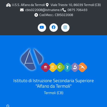
contenuto
I.I.S.S. Alfano da Termoli
Viale Trieste 10, 86039 Termoli (CB)
cbis022008@istruzione.it
0875 706493
Cod.Mecc.: CBIS022008
Istituto di Istruzione Secondaria Superiore
"Alfano da Termoli"
Termoli (CB)