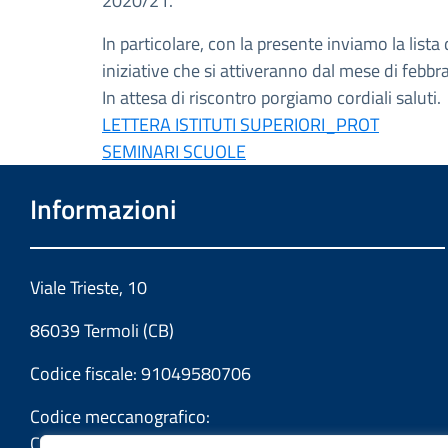
2020/21.
In particolare, con la presente inviamo la list
iniziative che si attiveranno dal mese di febbra
In attesa di riscontro porgiamo cordiali saluti.
LETTERA ISTITUTI SUPERIORI_PROT
SEMINARI SCUOLE
Informazioni
Viale Trieste, 10
86039 Termoli (CB)
Codice fiscale: 91049580706
Codice meccanografico:
CBIS022008