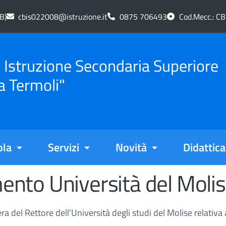
B)
cbis022008@istruzione.it
0875 706493
Cod.Mecc.: C
di Istruzione Secondaria Superiore
a Termoli"
ola
Servizi
Novità
Didattica
amento Università del Moli
ttera del Rettore dell’Università degli studi del Molise relativa