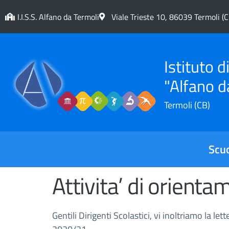
contenuto
I.I.S.S. Alfano da Termoli
Viale Trieste 10, 86039 Termoli (C
Istituto 
"Alfano d
Termoli (CB)
Scu
Attivita’ di orient
Gentili Dirigenti Scolastici, vi inoltriamo la le