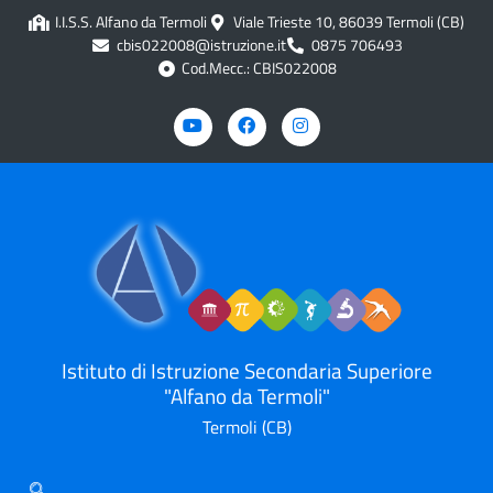
contenuto
I.I.S.S. Alfano da Termoli
Viale Trieste 10, 86039 Termoli (CB)
cbis022008@istruzione.it
0875 706493
Cod.Mecc.: CBIS022008
Istituto di Istruzione Secondaria Superiore
"Alfano da Termoli"
Termoli (CB)