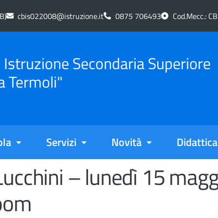
B)
cbis022008@istruzione.it
0875 706493
Cod.Mecc.: C
di Istruzione Secondaria Superiore
a Termoli"
ola
Servizi
Novità
Didattica
ucchini – lunedì 15 maggi
Zoom