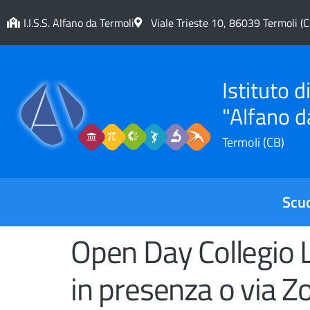
contenuto
I.I.S.S. Alfano da Termoli
Viale Trieste 10, 86039 Termoli (C
Istituto 
"Alfano d
Termoli (CB)
Scu
Open Day Collegio L
in presenza o via 