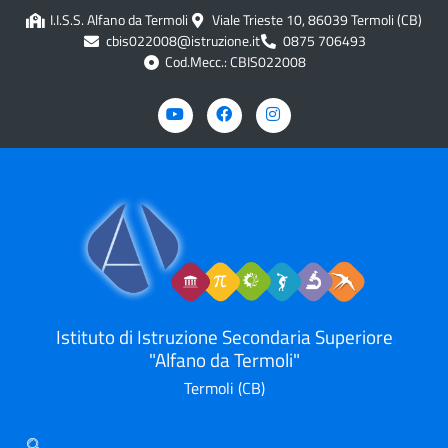
contenuto
I.I.S.S. Alfano da Termoli
Viale Trieste 10, 86039 Termoli (CB)
cbis022008@istruzione.it
0875 706493
Cod.Mecc.: CBIS022008
Istituto di Istruzione Secondaria Superiore
"Alfano da Termoli"
Termoli (CB)