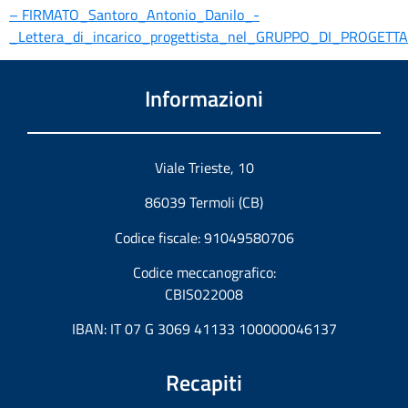
– FIRMATO_Santoro_Antonio_Danilo_-
_Lettera_di_incarico_progettista_nel_GRUPPO_DI_PROGET
Informazioni
Viale Trieste, 10
86039 Termoli (CB)
Codice fiscale: 91049580706
Codice meccanografico:
CBIS022008
IBAN: IT 07 G 3069 41133 100000046137
Recapiti