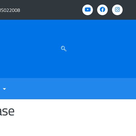
BIS022008
ase