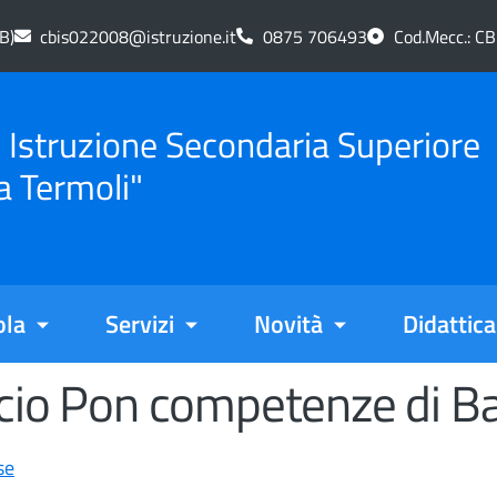
B)
cbis022008@istruzione.it
0875 706493
Cod.Mecc.: C
di Istruzione Secondaria Superiore
a Termoli"
ola
Servizi
Novità
Didattica
ncio Pon competenze di B
se