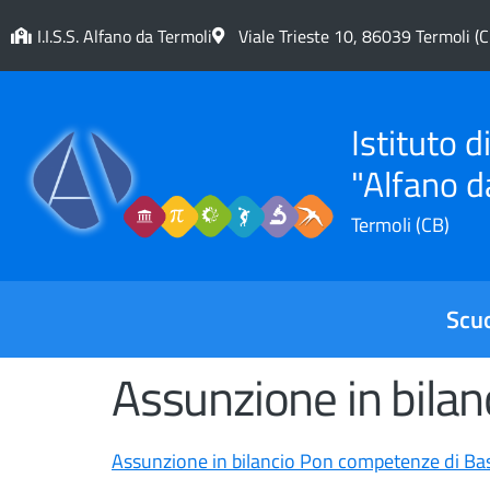
contenuto
I.I.S.S. Alfano da Termoli
Viale Trieste 10, 86039 Termoli (C
Istituto 
"Alfano d
Termoli (CB)
Scu
Assunzione in bila
Assunzione in bilancio Pon competenze di Ba