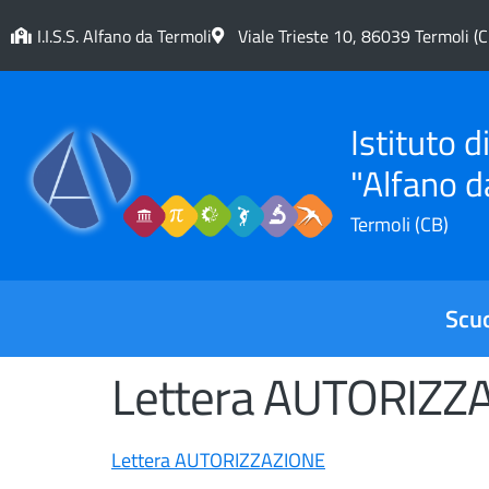
contenuto
I.I.S.S. Alfano da Termoli
Viale Trieste 10, 86039 Termoli (C
Istituto 
"Alfano d
Termoli (CB)
Scu
Lettera AUTORIZZ
Lettera AUTORIZZAZIONE