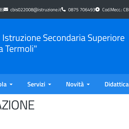
B)
cbis022008@istruzione.it
0875 706493
Cod.Mecc.: C
di Istruzione Secondaria Superiore
a Termoli"
ola
Servizi
Novità
Didattica
AZIONE