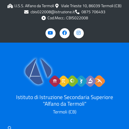
contenuto
I.I.S.S. Alfano da Termoli
Viale Trieste 10, 86039 Termoli (CB)
cbis022008@istruzione.it
0875 706493
Cod.Mecc.: CBIS022008
Istituto di Istruzione Secondaria Superiore
"Alfano da Termoli"
Termoli (CB)