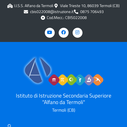
contenuto
I.I.S.S. Alfano da Termoli
Viale Trieste 10, 86039 Termoli (CB)
cbis022008@istruzione.it
0875 706493
Cod.Mecc.: CBIS022008
Istituto di Istruzione Secondaria Superiore
"Alfano da Termoli"
Termoli (CB)