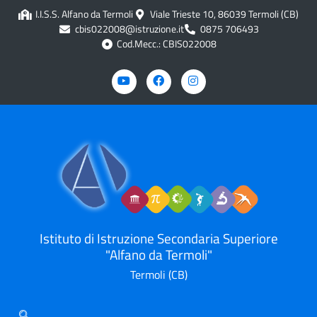
contenuto
I.I.S.S. Alfano da Termoli
Viale Trieste 10, 86039 Termoli (CB)
cbis022008@istruzione.it
0875 706493
Cod.Mecc.: CBIS022008
Istituto di Istruzione Secondaria Superiore
"Alfano da Termoli"
Termoli (CB)