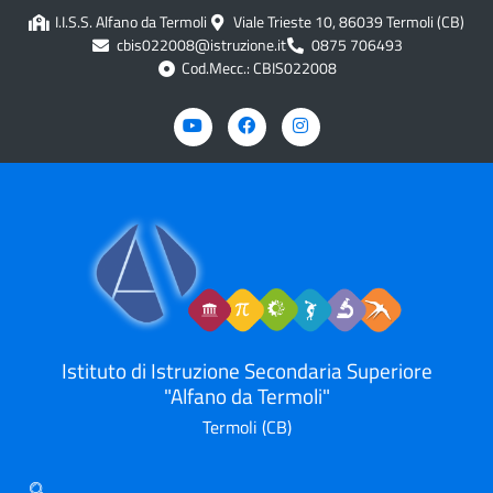
I.I.S.S. Alfano da Termoli
Viale Trieste 10, 86039 Termoli (CB)
cbis022008@istruzione.it
0875 706493
Cod.Mecc.: CBIS022008
Istituto di Istruzione Secondaria Superiore
"Alfano da Termoli"
Termoli (CB)