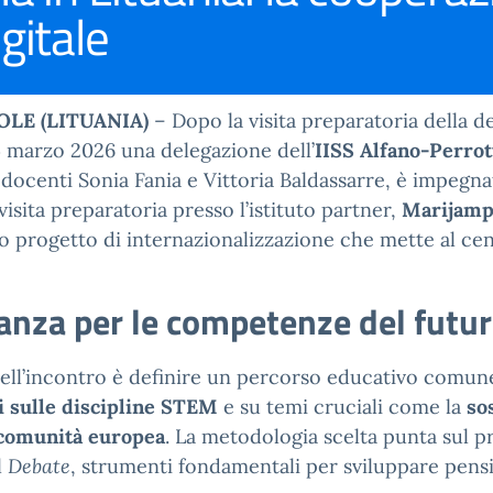
gitale
LE (LITUANIA)
– Dopo la visita preparatoria della d
4 marzo 2026 una delegazione dell’
IISS Alfano-Perrot
 docenti Sonia Fania e Vittoria Baldassarre, è impegna
 visita preparatoria presso l’istituto partner,
Marijamp
 progetto di internazionalizzazione che mette al cent
anza per le competenze del futu
 dell’incontro è definire un percorso educativo comun
li sulle discipline STEM
e su temi cruciali come la
so
comunità europea
. La metodologia scelta punta sul p
l
Debate
, strumenti fondamentali per sviluppare pensi