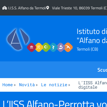
I.I.S.S. Alfano da Termoli
Viale Trieste 10, 86039 Termoli (C
Istituto 
"Alfano d
Termoli (CB)
Scu
L’IISS Alfan
Home
Novità
Le notizie
digitale
L’IISS Alfano-Perrotta vo