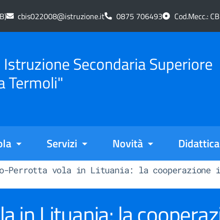
B)
cbis022008@istruzione.it
0875 706493
Cod.Mecc.: C
di Istruzione Secondaria Superiore
a Termoli"
ola
Servizi
Novità
Didattica
o-Perrotta vola in Lituania: la cooperazione 
la in Lituania: la coopera