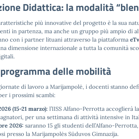
ione Didattica: la modalità “ble
ratteristiche più innovative del progetto è la sua na
denti in partenza, ma anche un gruppo più ampio di al
no con i partner lituani attraverso la piattaforma
eT
na dimensione internazionale a tutta la comunità scolas
itali.
oprogramma delle mobilità
iornate di lavoro a Marijampolė, i docenti stanno defin
per i prossimi scambi:
026 (15-21 marzo):
l’IISS Alfano-Perrotta accoglierà l
natori, per una settimana di attività intensive in Ital
bre 2026:
saranno 15 gli studenti dell’Alfano-Perrotta,
si presso la Marijampolės Sūduvos Gimnazija.