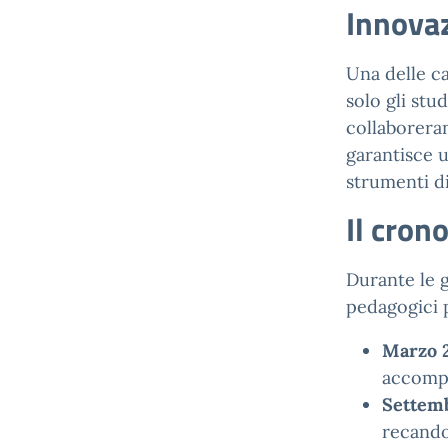
Innovaz
Una delle ca
solo gli stu
collaboreran
garantisce u
strumenti dig
Il cron
Durante le g
pedagogici 
Marzo 2
accompag
Settem
recando