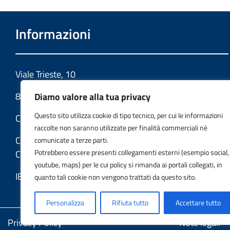
Informazioni
Viale Trieste, 10
86039 Termoli (CB)
Diamo valore alla tua privacy
Questo sito utilizza cookie di tipo tecnico, per cui le informazioni
Codice fiscale: 91049580706
raccolte non saranno utilizzate per finalità commerciali nè
Codice meccanografico:
comunicate a terze parti.
Potrebbero essere presenti collegamenti esterni (esempio social,
CBIS022008
youtube, maps) per le cui policy si rimanda ai portali collegati, in
IBAN: IT 07 G 3069 41133 100000046137
quanto tali cookie non vengono trattati da questo sito.
Personalizza
Rifiuta tutto
Accettare tutto
Privacy Policy
Note legali