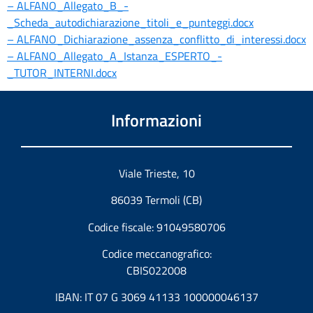
– ALFANO_Allegato_B_-
_Scheda_autodichiarazione_titoli_e_punteggi.docx
– ALFANO_Dichiarazione_assenza_conflitto_di_interessi.docx
– ALFANO_Allegato_A_Istanza_ESPERTO_-
_TUTOR_INTERNI.docx
Informazioni
Viale Trieste, 10
86039 Termoli (CB)
Codice fiscale: 91049580706
Codice meccanografico:
CBIS022008
IBAN: IT 07 G 3069 41133 100000046137