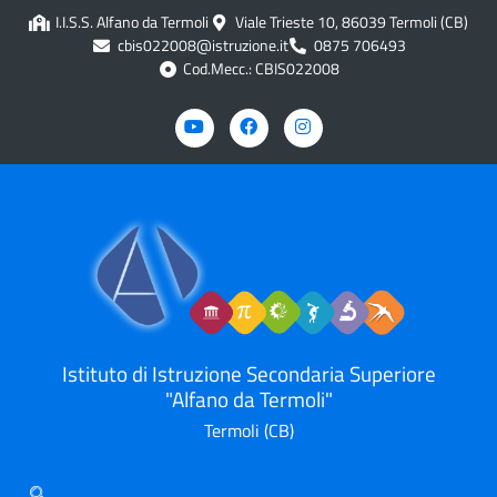
contenuto
I.I.S.S. Alfano da Termoli
Viale Trieste 10, 86039 Termoli (CB)
cbis022008@istruzione.it
0875 706493
Cod.Mecc.: CBIS022008
Istituto di Istruzione Secondaria Superiore
"Alfano da Termoli"
Termoli (CB)