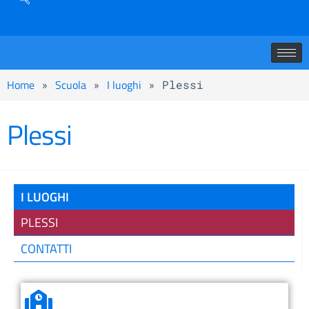
Home
Scuola
I luoghi
»
»
»
Plessi
Plessi
I LUOGHI
PLESSI
CONTATTI