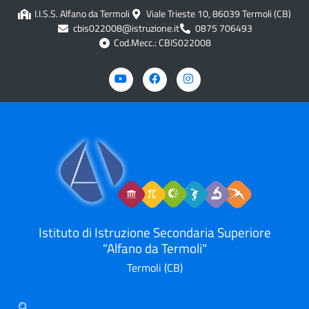
I.I.S.S. Alfano da Termoli
Viale Trieste 10, 86039 Termoli (CB)
cbis022008@istruzione.it
0875 706493
Cod.Mecc.: CBIS022008
Istituto di Istruzione Secondaria Superiore
"Alfano da Termoli"
Termoli (CB)