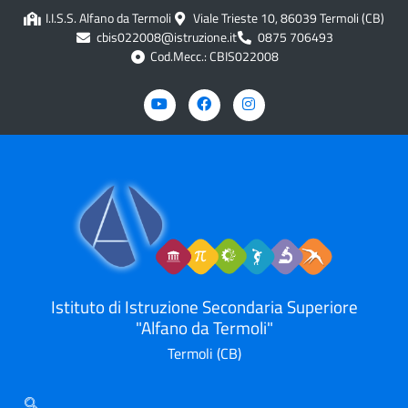
contenuto
I.I.S.S. Alfano da Termoli
Viale Trieste 10, 86039 Termoli (CB)
cbis022008@istruzione.it
0875 706493
Cod.Mecc.: CBIS022008
Istituto di Istruzione Secondaria Superiore
"Alfano da Termoli"
Termoli (CB)