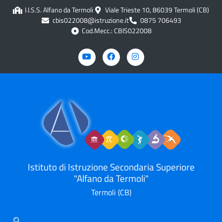
I.I.S.S. Alfano da Termoli
Viale Trieste 10, 86039 Termoli (CB)
cbis022008@istruzione.it
0875 706493
Cod.Mecc.: CBIS022008
Istituto di Istruzione Secondaria Superiore
"Alfano da Termoli"
Termoli (CB)