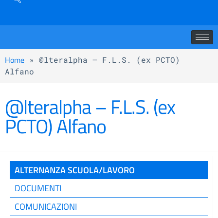
Home
»
@lteralpha – F.L.S. (ex PCTO)
Alfano
@lteralpha – F.L.S. (ex
PCTO) Alfano
ALTERNANZA SCUOLA/LAVORO
DOCUMENTI
COMUNICAZIONI